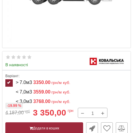
В наявності
Варіант:
> 7.0м3
3350.00
грн/м куб.
< 7,0м3
3559.00
грн/м куб.
< 3,0м3
3768.00
грн/м куб.
-19.99 %
3 350,00
грн
−
+
4 187,00
грн
Додати в кошик