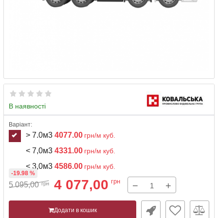
В наявності
Варіант:
> 7.0м3
4077.00
грн/м куб.
< 7,0м3
4331.00
грн/м куб.
< 3,0м3
4586.00
грн/м куб.
-19.98 %
4 077,00
грн
−
+
5 095,00
грн
Додати в кошик