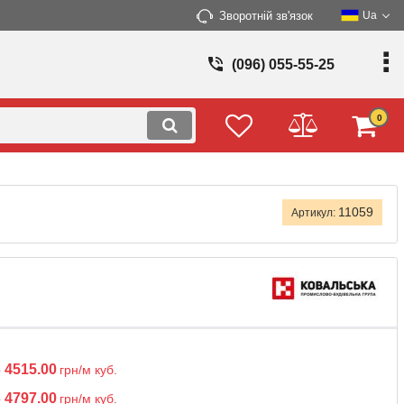
Зворотній зв'язок
Ua
(096) 055-55-25
0
11059
Артикул:
3
4515.00
грн/м куб.
3
4797.00
грн/м куб.