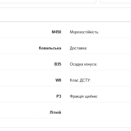
М450
Морозостійкість:
Ковальська
Доставка:
B35
Осадка конуса:
W8
Клас ДСТУ:
P3
Фракція щебню:
Літній