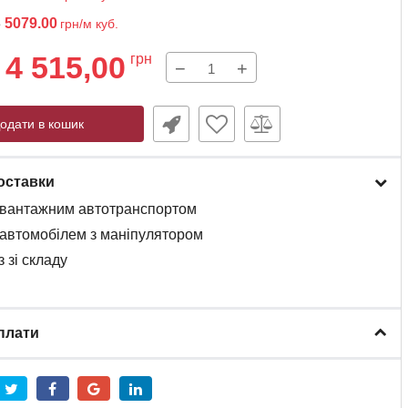
3
5079.00
грн/м куб.
4 515,00
грн
−
+
одати в кошик
оставки
вантажним
автотранспортом
автомобілем
з
маніпулятором
 зі складу
плати