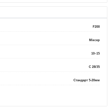
F200
Міксер
10–15
C 28/35
Стандарт 5-20мм