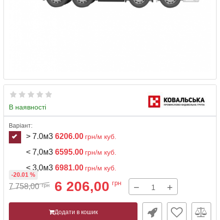
В наявності
Варіант:
> 7.0м3
6206.00
грн/м куб.
< 7,0м3
6595.00
грн/м куб.
< 3,0м3
6981.00
грн/м куб.
-20.01 %
6 206,00
грн
−
+
7 758,00
грн
Додати в кошик