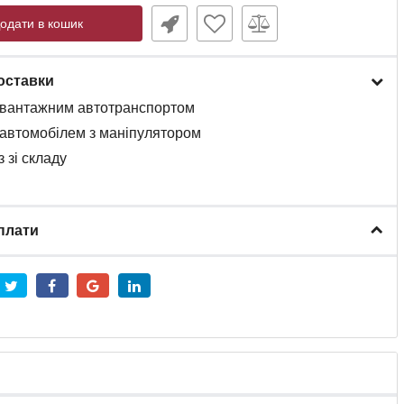
одати в кошик
оставки
вантажним
автотранспортом
автомобілем
з
маніпулятором
 зі складу
плати