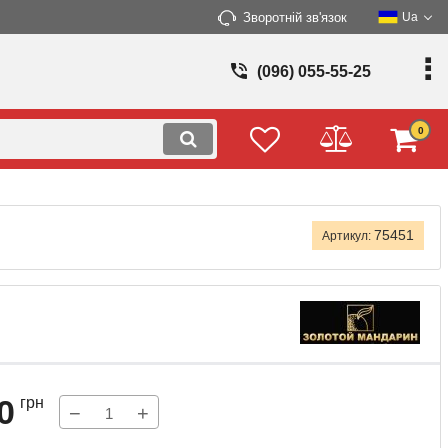
Зворотній зв'язок
Ua
(096) 055-55-25
0
75451
Артикул:
0
грн
−
+