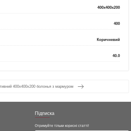
400x400x200
400
Коричневий
40.0
тивний 400x400x200 болонья з мармуром
Підписка
Отримуйте тільки корисні статті!