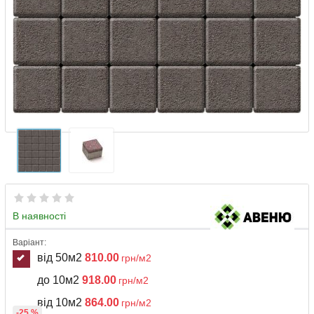
В наявності
Варіант:
від 50м2
810.00
грн/м2
до 10м2
918.00
грн/м2
від 10м2
864.00
грн/м2
-25 %