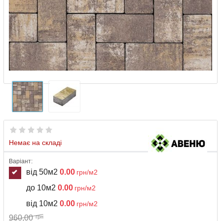
Немає на складі
Варіант:
від 50м2
0.00
грн/м2
до 10м2
0.00
грн/м2
від 10м2
0.00
грн/м2
960,00
грн