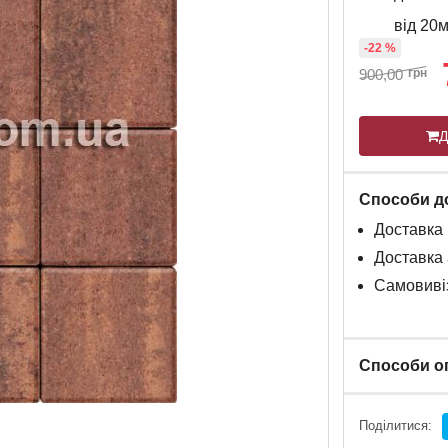
від 20
-22 %
900,00
грн
Д
Способи д
Доставка
Доставка
Самовивіз
Способи о
Поділитися: