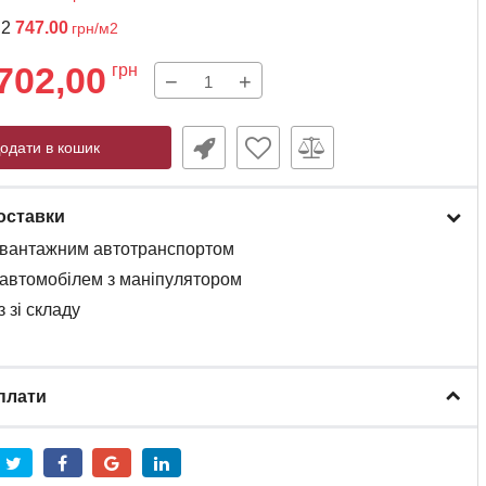
м2
747.00
грн/м2
702,00
грн
−
+
одати в кошик
оставки
вантажним
автотранспортом
автомобілем
з
маніпулятором
 зі складу
плати