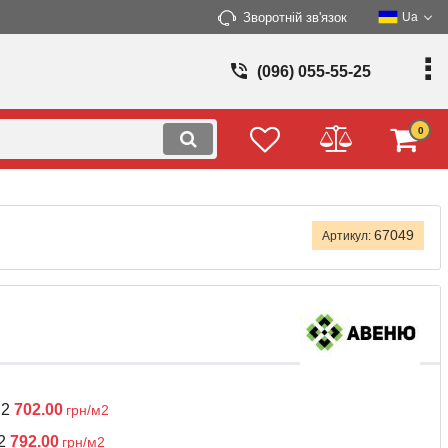
Зворотній зв'язок
Ua
(096) 055-55-25
0
67049
Артикул:
м2
702.00
грн/м2
м2
792.00
грн/м2