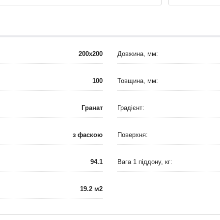
200x200
Довжина, мм:
100
Товщина, мм:
Гранат
Градієнт:
з фаскою
Поверхня:
94.1
Вага 1 піддону, кг:
19.2 м2