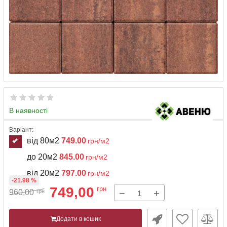
В наявності
Варіант:
від 80м2
749.00
грн/м2
до 20м2
845.00
грн/м2
від 20м2
797.00
грн/м2
-21.98 %
749,00
грн
−
+
960,00
грн
Додати в кошик