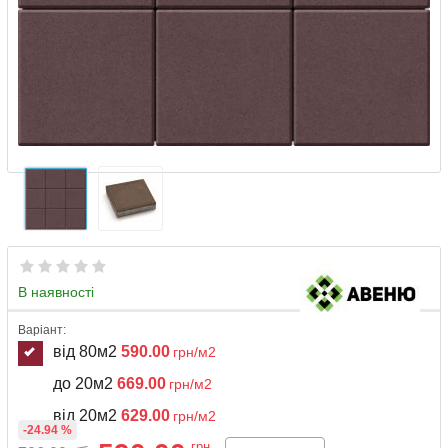
В наявності
Варіант:
від 80м2
590.00
грн/м2
до 20м2
669.00
грн/м2
від 20м2
629.00
грн/м2
-24.94 %
грн