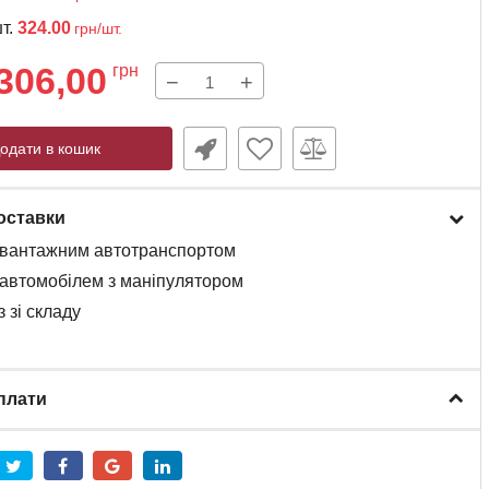
шт.
324.00
грн/шт.
306,00
грн
−
+
одати в кошик
оставки
вантажним
автотранспортом
автомобілем
з
маніпулятором
 зі складу
плати