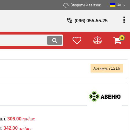
Зворотній зв'язок
Ua
(096) 055-55-25
0
71216
Артикул:
0шт.
306.00
грн/шт.
т.
342.00
грн/шт.