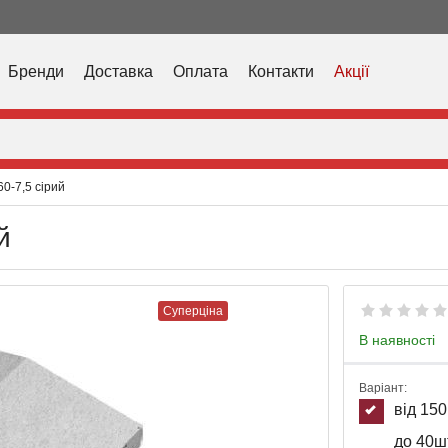
Бренди
Доставка
Оплата
Контакти
Акції
0-7,5 сірий
й
Суперціна
В наявності
Варіант:
від 15
до 40ш