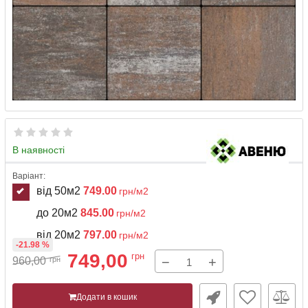
В наявності
Варіант:
від 50м2
749.00
грн/м2
до 20м2
845.00
грн/м2
від 20м2
797.00
грн/м2
-21.98 %
749,00
грн
−
+
960,00
грн
Додати в кошик