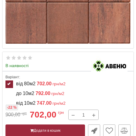
В наявності
Варіант:
від 80м2
702.00
грн/м2
до 10м2
792.00
грн/м2
від 10м2
747.00
грн/м2
-22 %
702,00
грн
−
+
900,00
грн
Додати в кошик