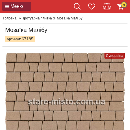
0
Меню
Головна
Тротуарна плитка
Мозаїка Малібу
Мозаїка Малібу
67185
Артикул:
Суперціна