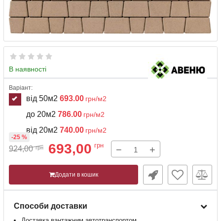
В наявності
Варіант:
від 50м2
693.00
грн/м2
до 20м2
786.00
грн/м2
від 20м2
740.00
грн/м2
-25 %
693,00
грн
−
+
924,00
грн
Додати в кошик
Способи доставки
Доставка
вантажним
автотранспортом