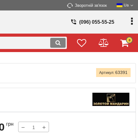
Зворотній зв'язок
Ua
(096) 055-55-25
0
63391
Артикул:
0
грн
−
+