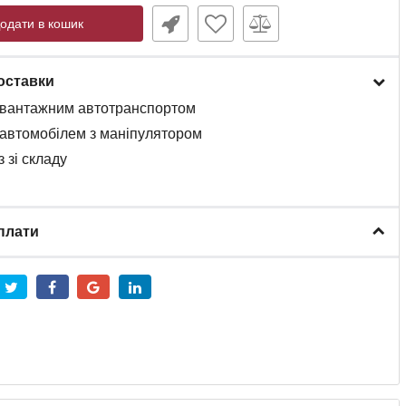
одати в кошик
оставки
вантажним
автотранспортом
автомобілем
з
маніпулятором
 зі складу
плати