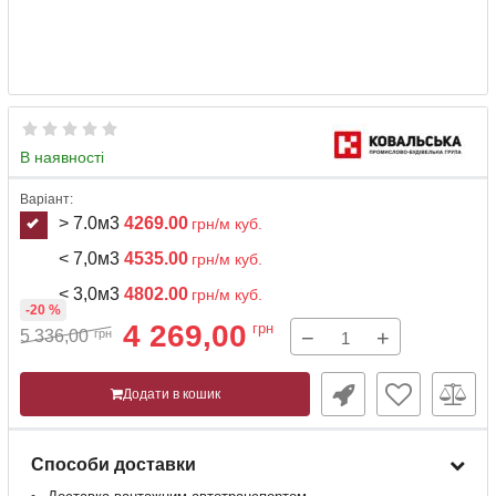
В наявності
Варіант:
> 7.0м3
4269.00
грн/м куб.
< 7,0м3
4535.00
грн/м куб.
< 3,0м3
4802.00
грн/м куб.
-20 %
4 269,00
грн
−
+
5 336,00
грн
Додати в кошик
Способи доставки