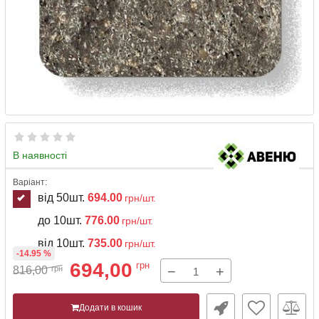
В наявності
Варіант:
від 50шт.
694.00
грн/шт.
до 10шт.
776.00
грн/шт.
від 10шт.
735.00
грн/шт.
-14.95 %
694,00
грн
−
+
816,00
грн
Додати в кошик