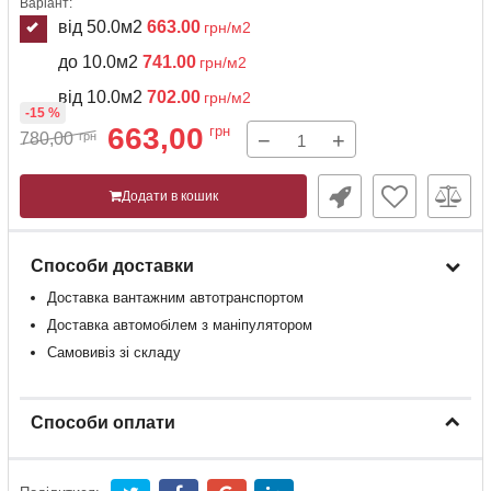
Варіант:
від 50.0м2
663.00
грн/м2
до 10.0м2
741.00
грн/м2
від 10.0м2
702.00
грн/м2
-15 %
663,00
грн
−
+
780,00
грн
Додати в кошик
Способи доставки
Доставка
вантажним
автотранспортом
Доставка
автомобілем
з
маніпулятором
Самовивіз зі складу
Способи оплати