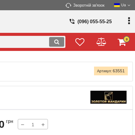
Зворотній зв'язок
Ua
(096) 055-55-25
0
63551
Артикул:
0
грн
−
+