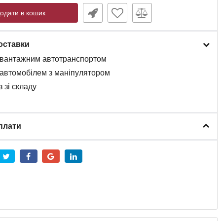
одати в кошик
оставки
вантажним
автотранспортом
автомобілем
з
маніпулятором
 зі складу
плати