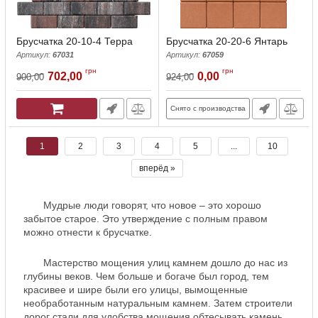
Брусчатка 20-10-4 Терра
Брусчатка 20-20-6 Янтарь
Артикул:
67031
Артикул:
67059
грн
грн
702,00
0,00
900,00
924,00
Снято с производства
1
2
3
4
5
...
10
вперёд »
Мудрые люди говорят, что новое – это хорошо
забытое старое. Это утверждение с полным правом
можно отнести к брусчатке.
Мастерство мощения улиц камнем дошло до нас из
глубины веков. Чем больше и богаче был город, тем
красивее и шире были его улицы, вымощенные
необработанным натуральным камнем. Затем строители
дорог стали для удобства мощения обтесывать камень,